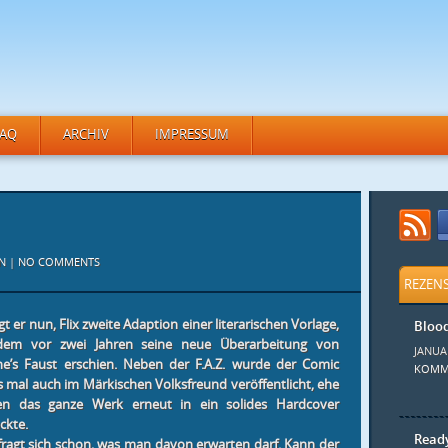
FAQ
ARCHIV
IMPRESSUM
N
|
NO COMMENTS
REZEN
gt er nun, Flix zweite Adaption einer literarischen Vorlage,
Bloo
dem vor zwei Jahren seine neue Überarbeitung von
JANUA
e’s Faust erschien. Neben der F.A.Z. wurde der Comic
KOMM
s mal auch im Märkischen Volksfreund veröffentlicht, ehe
sen das ganze Werk erneut in ein solides Hardcover
ckte.
Ready
ragt sich schon, was man davon erwarten darf. Kann der