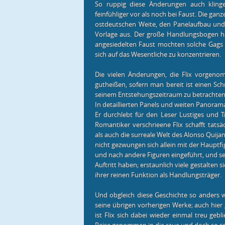
So ruppig diese Änderungen auch klinge
feinfühliger vor als noch bei Faust. Die gan
ostdeutschen Weite, den Panelaufbau und d
Vorlage aus. Der große Handlungsbogen ha
angesiedelten Faust mochten solche Gags no
sich auf das Wesentliche zu konzentrieren.
Die vielen Änderungen, die Flix vorgeno
gutheißen, sofern man bereit ist einen Sc
seinem Entstehungszeitraum zu betrachten
In detaillierten Panels und weiten Panoramab
Er durchlebt für den Leser Lustiges und T
Romantiker verschrieene Flix schafft tatsä
als auch die surreale Welt des Alonso Quija
nicht gezwungen sich allein mit der Hauptf
und nach andere Figuren eingeführt, und s
Auftritt haben; erstaunlich viele gestalten 
ihrer reinen Funktion als Handlungsträger.
Und obgleich diese Geschichte so anders wi
seine übrigen vorherigen Werke; auch hier 
ist Flix sich dabei wieder einmal treu geb