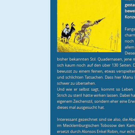
gesta
bewei
Konz
Fang
char
noch 
allem 
Diese
bisher bekannten Stil. Quadernasen, jene 
sich kaum noch auf den über 130 Seiten. De
bewusst zu einem feinen, etwas verspielten
und schlichten Tatsachen. Dass hier Manu L
schwer zu übersehen.
Und wie er selbst sagt, kommt so Leben i
Strich zu steril hätte wirken lassen. Dabei 
eigenem Zeichenstil, sondern eher eine Erw
dieses mal ausgesucht hat.
Interessant gezeichnet sind sie also, die 
im Mecklemburgischen Tobosow den Kamp
ersetzt durch Alonsos Enkel Robin, nur ec