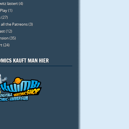
itz lästert
(4)
 Play
(1)
s
(27)
 all the Patreons
(3)
ast
(12)
nsion
(35)
rt
(24)
MICS KAUFT MAN HIER