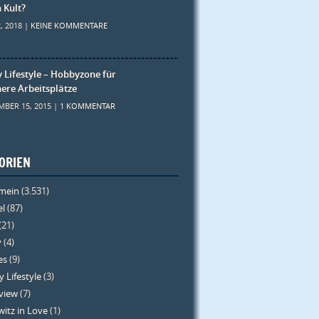
h Kult?
, 2018 |
KEINE KOMMENTARE
 Lifestyle – Hobbyzone für
ere Arbeitsplätze
MBER 15, 2015 |
1 KOMMENTAR
ORIEN
emein
(3.531)
el
(87)
(21)
y
(4)
es
(9)
 Lifestyle
(3)
rview
(7)
itz in Love
(1)