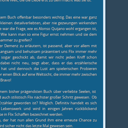
öne Welt, die die Liebe erst zu dem macht was sie ist.
esem Buch offenbar besonders wichtig. Das eine war ganz
n kleinen detailverliebten, aber nie gezwungen wirkenden
 war die Frage, wie es Alonso Quijano wohl ergangen ist,
n. Wie kann man so eine Figur ernst nehmen und sie dem
hammer zu greifen?
r Demenz zu erläutern, ist passend, aber vor allem mit
. Langsam und behutsam präsentiert uns Flix immer mehr
sogar geschickt ab, damit wir nicht jeden Kniff schon
dabei nicht neu, zeigt aber, dass er das erzählerische
 hat und dennoch die Lust am spielerischen Probieren
r einen Blick auf eine Weltsicht, die immer mehr zwischen
 Bravo!
em bisher prägendsten Buch über verliebte Seelen, ist
 auch stilistisch Flix nächster großer Schritt gewesen. Ob
zähler geworden ist? Möglich. Definitiv handelt es sich
‘ Lebenswerk und wird in einigen Jahren rückblickend
e in Flix Schaffen bezeichnet werden.
en, der hat nun allen Grund ihm eine erneute Chance zu
rd sicher nicht das letzte Mal gewesen sein.