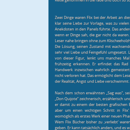
Reise genommen in die raue und doch so sch
Zwei Dinge waren Flix bei der Arbeit an di
klar seine Liebe zur Vorlage, was zu viele
Anekdoten in den Panels führte. Das andere
wenn er Dinge sah, die gar nicht da ware
Leser nahe bringen ohne zum Klischeeholz
Die Lösung, seinen Zustand mit wachsende
sehr viel Liebe und Feingefühl umgesetzt
von dieser Figur, lenkt uns manches Mal 
frühzeitig erkennen. Er erfindet das Rad 
Handwerk inzwischen wahrlich gemeistert
nicht verloren hat. Das ermöglicht dem Lese
der Realität, Angst und Liebe verschwimmt.
Nach dem schon erwähnten „Sag was“, sein
„Don Quijote“ zeichnerisch, erzählerisch und
er damit zu einem der besten grafischen Er
aber um einen wichtigen Schritt in Flix
womöglich als erstes Werk einer neuen Phas
Wem Flix Bücher bisher zu ‚verliebt‘ war
geben. Er kann tatsächlich anders, und es wi