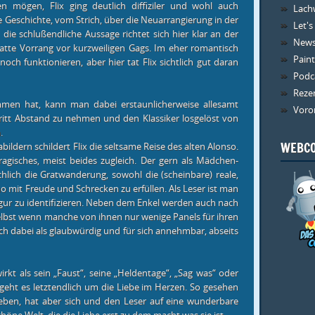
n mögen, Flix ging deutlich diffiziler und wohl auch
Lachw
ze Geschichte, vom Strich, über die Neuarrangierung in der
Let's
ie schlußendliche Aussage richtet sich hier klar an der
New
tte Vorrang vor kurzweiligen Gags. Im eher romantisch
Paint
ch funktionieren, aber hier tat Flix sichtlich gut daran
Podc
Reze
mmen hat, kann man dabei erstaunlicherweise allesamt
Voro
hritt Abstand zu nehmen und den Klassiker losgelöst von
.
WEBCO
ildern schildert Flix die seltsame Reise des alten Alonso.
ragisches, meist beides zugleich. Der gern als Mädchen-
chlich die Gratwanderung, sowohl die (scheinbare) reale,
no mit Freude und Schrecken zu erfüllen. Als Leser ist man
igur zu identifizieren. Neben dem Enkel werden auch nach
elbst wenn manche von ihnen nur wenige Panels für ihren
sich dabei als glaubwürdig und für sich annehmbar, abseits
rkt als sein „Faust“, seine „Heldentage“, „Sag was“ oder
geht es letztendlich um die Liebe im Herzen. So gesehen
lieben, hat aber sich und den Leser auf eine wunderbare