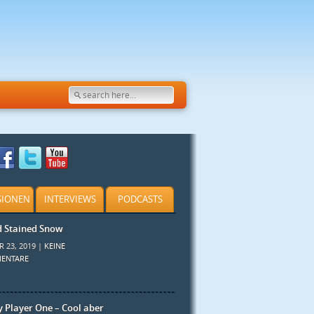
SIONEN
INTERVIEWS
PODCASTS
d Stained Snow
R 23, 2019 |
KEINE
ENTARE
 Player One – Cool aber