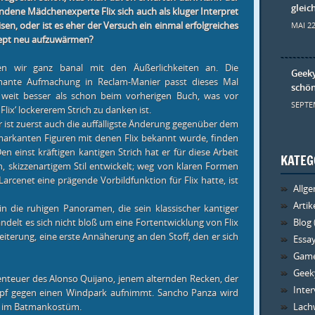
gleic
ndene Mädchenexperte Flix sich auch als kluger Interpret
sen, oder ist es eher der Versuch ein einmal erfolgreiches
MAI 22
ept neu aufzuwärmen?
en wir ganz banal mit den Äußerlichkeiten an. Die
Geeky
mante Aufmachung in Reclam-Manier passt dieses Mal
schön
weit besser als schon beim vorherigen Buch, was vor
SEPTE
Flix‘ lockererem Strich zu danken ist.
r ist zuerst auch die auffälligste Änderung gegenüber dem
markanten Figuren mit denen Flix bekannt wurde, finden
n einst kräftigen kantigen Strich hat er für diese Arbeit
KATEG
, skizzenartigem Stil entwickelt; weg von klaren Formen
arcenet eine prägende Vorbildfunktion für Flix hatte, ist
Allg
Artik
n die ruhigen Panoramen, die sein klassischer kantiger
handelt es sich nicht bloß um eine Fortentwicklung von Flix
Blog
eiterung, eine erste Annäherung an den Stoff, den er sich
Essa
Gam
Geeky
Abenteuer des Alonso Quijano, jenem alternden Recken, der
Inte
f gegen einen Windpark aufnimmt. Sancho Panza wird
ht im Batmankostüm.
Lachw