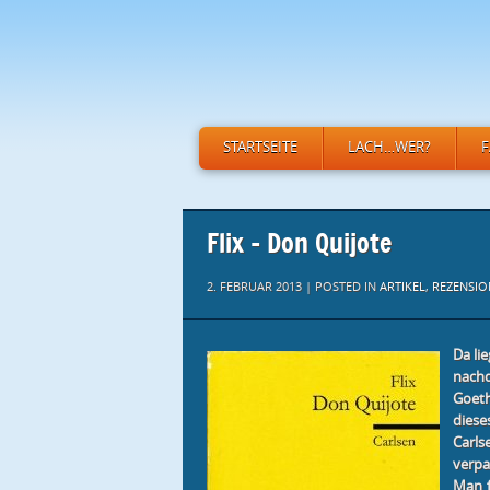
STARTSEITE
LACH…WER?
Flix – Don Quijote
2. FEBRUAR 2013 | POSTED IN
ARTIKEL
,
REZENSIO
Da lie
nach
Goeth
diese
Carl
verpa
Man f