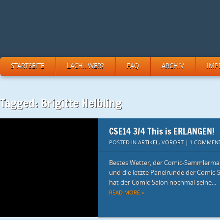
STARTSEITE
LACH…WER?
FAQ
ARCHIV
IMP
Tagged: Brigitte Helbling
CSE14 3/4 This is ERLANGEN!
POSTED IN
ARTIKEL
,
VORORT
|
1 COMMEN
Bestes Wetter, der Comic-Sammlerma
und die letzte Panelrunde der Comic-S
hat der Comic-Salon nochmal seine...
READ MORE »