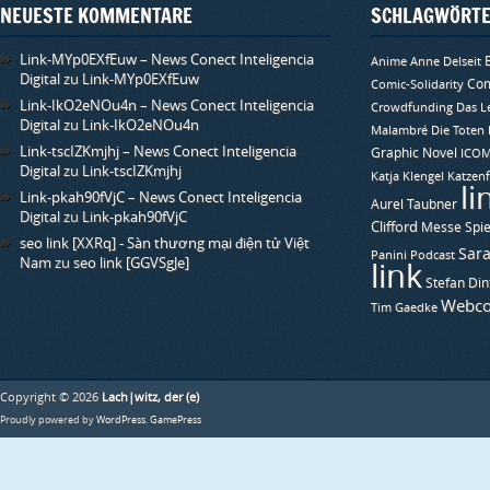
NEUESTE KOMMENTARE
SCHLAGWÖRT
Link-MYp0EXfEuw – News Conect Inteligencia
Anime
Anne Delseit
Digital
zu
Link-MYp0EXfEuw
Com
Comic-Solidarity
Link-IkO2eNOu4n – News Conect Inteligencia
Crowdfunding
Das L
Digital
zu
Link-IkO2eNOu4n
Malambré
Die Toten
Link-tscIZKmjhj – News Conect Inteligencia
Graphic Novel
ICO
Digital
zu
Link-tscIZKmjhj
Katja Klengel
Katzenf
li
Link-pkah90fVjC – News Conect Inteligencia
Aurel Taubner
Digital
zu
Link-pkah90fVjC
Clifford
Messe Spie
seo link [XXRq] - Sàn thương mại điện tử Việt
Sara
Panini
Podcast
Nam
zu
seo link [GGVSgJe]
link
Stefan Din
Webco
Tim Gaedke
Copyright © 2026
Lach|witz, der (e)
Proudly powered by
WordPress
.
GamePress