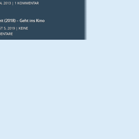
4, 2013 |
1 KOMMENTAR
it (2018) – Geht ins Kino
T 5, 2019 |
KEINE
ENTARE
tionaler Comicsalon
n 2016 – Warmup
2016 |
KEINE KOMMENTARE
 & ComicAction 2015 –
rmath
BER 4, 2015 |
1 KOMMENTAR
ORIEN
emein
(3.531)