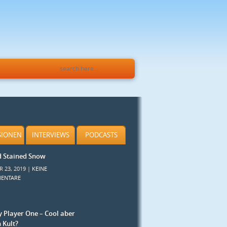
SIONEN
INTERVIEWS
PODCASTS
d Stained Snow
R 23, 2019 |
KEINE
ENTARE
 Player One – Cool aber
h Kult?