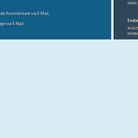
t
MÄRZ 
)
nde Kommentare via E-Mail.
Endze
ge via E-Mail.
AUGUS
KOMM
Interna
Erlange
MAI 24, 
Spiel
Afte
NOVEM
KATEG
Allg