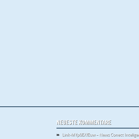
NEUESTE KOMMENTARE
Link-MYp0EXfEuw – News Conect Intelige