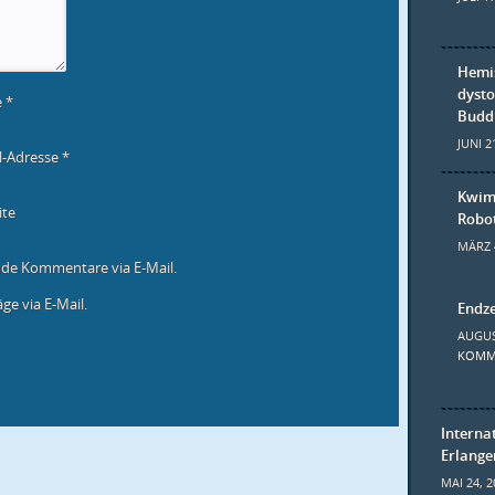
u
e
m
F
e
n
Hemis
s
dysto
t
e
*
e
Budd
r
g
JUNI 2
e
l-Adresse
*
ö
f
f
Kwim
n
ite
e
Robo
t
)
MÄRZ 
nde Kommentare via E-Mail.
ge via E-Mail.
Endze
AUGUS
KOMM
Interna
Erlange
MAI 24, 