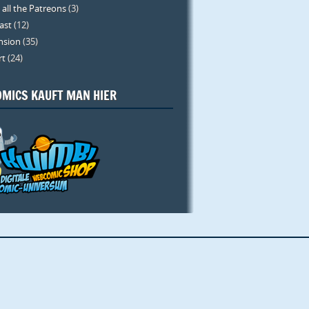
 all the Patreons
(3)
ast
(12)
nsion
(35)
rt
(24)
MICS KAUFT MAN HIER