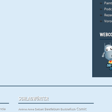
Paint
Podc
Reze
Voro
WEBCO
SCHLAGWÖRTER
ncia
Comic
Beetlebum
Anime
Anne Delseit
Buddelfisch