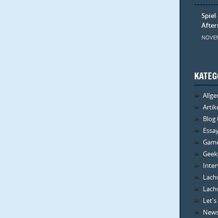
Spiel
Afte
NOVEM
KATEG
Allg
Artik
Blog
Essa
Gam
Geeky
Inte
Lachw
Lachw
Let's
New