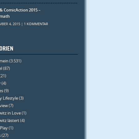
 & ComicAction 2015 –
rmath
BER 4, 2015 |
1 KOMMENTAR
ORIEN
emein
(3.531)
el
(87)
(21)
y
(4)
es
(9)
 Lifestyle
(3)
rview
(7)
itz in Love
(1)
itz lästert
(4)
 Play
(1)
s
(27)