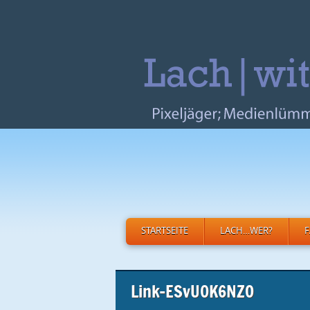
STARTSEITE
LACH…WER?
Link-ESvU0K6NZO