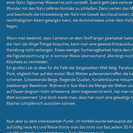
einer Na’vi: Sigourney Weaver) es sich vorstellt. Zuerst geht Jake verlore
Wunder mit den Na’vi tieferen Kontakt zu schließen. Dann verliert das M
und beschließt die Umsiedelung der Na’vi mit Gewalt durchzudrücken, 
reichhaltigsten Adern gelangen kann, die dummerweise unter dem Heil
liegen.
Wenn man bedenkt, dass Cameron an dem Stoff länger gearbeitet haben s
die
Herr der Ringe
-Trilogie brauchte, kann man eine gewisse Enttäuschu
Handlung nicht verbergen. Etwas weniger Vorhersagbarkeit hätte dem F
die Figurenzeichnung ist in keinster Weise überraschend, allerdings no
Klischees zu vermeiden.
Ein großes Lob ist aber für die Tiefe der dargestellten Welt fällig. Pando
Pore, obgleich hier auf den ersten Blick Welten aufeinandertreffen die
scheinen. Schwebende Berge, fliegende Quallen, Korallenbäume mitsamt
zweibeiniger Bewohner. Während in Star Wars die Menge der Welten und
auf Dauer langsam mehr erheiternd, denn begeisternd wirkt, hat man sich
Welt konzentriert. Und doch merkt man, dass hier noch eine gewaltige Me
Macher schöpferisch austoben können.
Nun aber zu dem interessanten Punkt: Im Vorfeld wurde behauptet der 
auf völlig neue Art und Weise (hörte man das nicht von fast jedem 3D-Fi