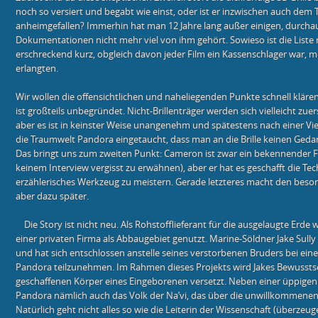
noch so versiert und begabt wie einst, oder ist er inzwischen auch dem
anheimgefallen? Immerhin hat man 12 Jahre lang außer einigen, durcha
Dokumentationen nicht mehr viel von ihm gehört. Sowieso ist die List
erschreckend kurz, obgleich davon jeder Film ein Kassenschlager war, m
erlangten.
Wir wollen die offensichtlichen und naheliegenden Punkte schnell kläre
ist großteils unbegründet. Nicht-Brillenträger werden sich vielleicht zue
aber es ist in keinster Weise unangenehm und spätestens nach einer Vie
die Traumwelt Pandora eingetaucht, dass man an die Brille keinen Ge
Das bringt uns zum zweiten Punkt: Cameron ist zwar ein bekennender Fa
keinem Interview vergisst zu erwähnen), aber er hat es geschafft die Te
erzählerisches Werkzeug zu meistern. Gerade letzteres macht den beson
aber dazu später.
Die Story ist nicht neu. Als Rohstofflieferant für die ausgelaugte Erde
einer privaten Firma als Abbaugebiet genutzt. Marine-Söldner Jake Sully i
und hat sich entschlossen anstelle seines verstorbenen Bruders bei ein
Pandora teilzunehmen. Im Rahmen dieses Projekts wird Jakes Bewusstsei
geschaffenen Körper eines Eingeborenen versetzt. Neben einer üppigen 
Pandora nämlich auch das Volk der Na’vi, das über die unwillkommenen G
Natürlich geht nicht alles so wie die Leiterin der Wissenschaft (überz