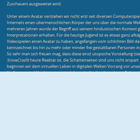
Zuschauers ausgeweitet wird.
Unter einem Avatar verstehen wir nicht erst seit diversen Computersp
Internets einen übermenschlichen Körper der uns über die normale Wel
mehreren Jahren wurde der Begriff aus seinem hinduistischen Kontext g
Interpretationen erhalten. Für die heutige Jugend ist es etwas ganz alltä
Videospielen einen Avatar zu haben, angefangen vom schlichten Bild da
kennzeichnet bis hin zu mehr oder minder frei gestaltbaren Personen in 
So sehr man sich freuen mag, dass diese einst utopische Vorstellung (si
SnowCrash
) heute Realität ist, die Schattenseiten sind uns nicht erspa
beginnen wir dem virtuellen Leben in digitalen Welten Vorrang vor unse
Verfettung und Verdummung sind da noch die eher harmlosen Folgen. C
eines an den Rollstuhl gefesselten jungen Mannes, auch einen übergewi
sozialen Kommunikationsproblemen nehmen können.
Wir alle träumen immer wieder davon, einige oder auch alle Fesseln un
unsere körperlichen Schwächen, die finanziellen Sorgen, Mitmenschen,
und dergleichen mehr abzulegen um uns frei entfalten zu können. Heute
uns zumindest eine solche Illusion zu erschaffen. Schon in Mamouro Os
Leben
wurde dies bis zu einer wichtigen Frage weitergeführt: