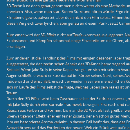
schaffe dadurch eine gänzlich neue Tiefe. Moment mal?
3D-Technik ist doch genaugenommen nichts weiter als eine Methode um
erweitern. Also, wenn man statt Stereo Surround hören würde. Ergo ein
Filmabend gewiss aufwertet, aber doch nicht den Film selbst. Filmenth
diesen Vergleich zwar lynchen, aber genau an diesem Punkt setzt Camero
Zum einen wird der 3D-Effekt nicht auf Teufel-komm-raus ausgereizt. Nat
Explosionen und Kämpfen schonmal einige Einzelteile um die Ohren, ab
erschlagen.
Zum anderen ist die Handlung des Films mit einigen dezenten, aber t
ausgestattet, die den technischen Aspekt des 3D-Kinos hervorragend auf
Beispiel: Wenn Jake Sully in seine Kapsel steigt, um sich mit seinem Avat
Augen schließt, erwacht er kurz darauf im Körper seines Na’vi, seines Av
müde wird und einschläft, erwacht er wieder in seinem menschlichen Kör
sich im Laufe des Films selbst die Frage, welches Leben sein reales ist u
Traum.
Durch den 3D-Effekt wird beim Zuschauer selbst der Eindruck erweckt
mit Jake Sully durch eine surreale Traumwelt bewegen. Erst nach und 
Rausch aus Farben und Formen, bis man die 3D Welt als fast greifbar wa
überwältigender Effekt, eher ein feiner Zusatz, der ein schon gutes Men
ihm ein besonderes Aroma verleiht. In diesem Fall heißt das, dass das 
Avatarkörpers und das Entdecken der neuen Welt ein Stück weit auf 