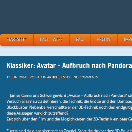
STARTSEITE
LACH…WER?
FAQ
ARCHIV
IMP
Klassiker: Avatar – Aufbruch nach Pandora
11. JUNI 2014 | POSTED IN
ARTIKEL
,
ESSAY
|
NO COMMENTS
James Camerons Schwergewicht „Avatar – Aufbruch nach Pandora“ stü
Versuch alles neu zu definieren: die Technik, die Größe und den Bombas
Blockbuster. Nebenbei verschaffte er der 3D-Technik noch den endgülti
diese Aussagen wirklich zutreffend?
Zeit sich über den Film und die Möglichkeiten der 3D-Technik ein paar
Zuerst sind da diese skeptischen Zweifel. Stört die dickrandige 3D-Brille