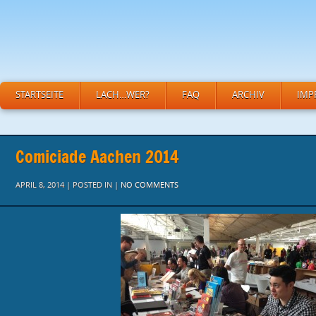
STARTSEITE
LACH…WER?
FAQ
ARCHIV
IMP
Comiciade Aachen 2014
APRIL 8, 2014 | POSTED IN |
NO COMMENTS