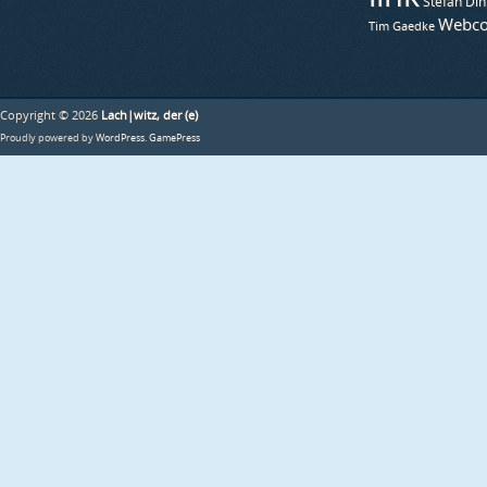
Stefan Din
Webco
Tim Gaedke
Copyright © 2026
Lach|witz, der (e)
Proudly powered by
WordPress
.
GamePress