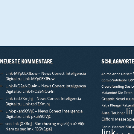
NEUESTE KOMMENTARE
SCHLAGWÖRT
Link-MYp0EXfEuw – News Conect Inteligencia
Anime
Anne Delseit
Digital
zu
Link-MYp0EXfEuw
Com
Comic-Solidarity
Link-IkO2eNOu4n – News Conect Inteligencia
Crowdfunding
Das L
Digital
zu
Link-IkO2eNOu4n
Malambré
Die Toten
Link-tscIZKmjhj – News Conect Inteligencia
Graphic Novel
ICO
Digital
zu
Link-tscIZKmjhj
Katja Klengel
Katzenf
li
Link-pkah90fVjC – News Conect Inteligencia
Aurel Taubner
Digital
zu
Link-pkah90fVjC
Clifford
Messe Spie
seo link [XXRq] - Sàn thương mại điện tử Việt
Sara
Panini
Podcast
Nam
zu
seo link [GGVSgJe]
link