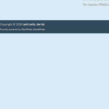
Webco
Tim Gaedke
Copyright © 2026
Lach|witz, der (e)
Proudly powered by
WordPress
.
GamePress