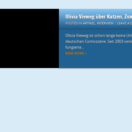
Olivia Vieweg über Katzen, Z
POSTED IN
ARTIKEL
,
INTERVIEW
|
LEAVE A
Olivia Vieweg ist schon lange keine U
deutschen Comicszene. Seit 2003 veröf
fungierte...
READ MORE »