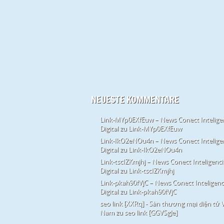
NEUESTE KOMMENTARE
Link-MYp0EXfEuw – News Conect Intelige
Digital
zu
Link-MYp0EXfEuw
Link-IkO2eNOu4n – News Conect Intelige
Digital
zu
Link-IkO2eNOu4n
Link-tscIZKmjhj – News Conect Inteligenci
Digital
zu
Link-tscIZKmjhj
Link-pkah90fVjC – News Conect Inteligenc
Digital
zu
Link-pkah90fVjC
seo link [XXRq] - Sàn thương mại điện tử V
Nam
zu
seo link [GGVSgJe]