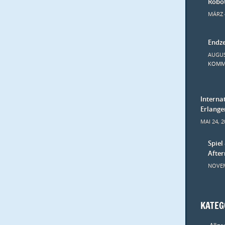
Robo
MÄRZ 
Endze
AUGUS
KOMM
Interna
Erlange
MAI 24, 
Spiel
Afte
NOVEM
KATEG