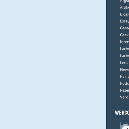
Allg
Artik
Blog
Essa
Gam
Geeky
Inte
Lachw
Lachw
Let's
New
Paint
Podc
Reze
Voro
WEBCO