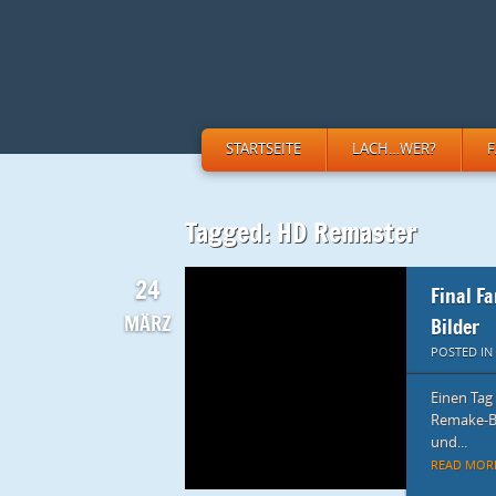
STARTSEITE
LACH…WER?
Tagged: HD Remaster
24
Final Fa
MÄRZ
Bilder
POSTED IN
Einen Tag 
Remake-Bu
und...
READ MORE