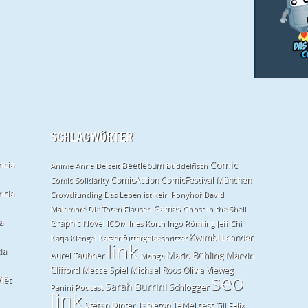
SCHLAGWÖRTER
ncia
Comic
Beetlebum
Anime
Anne Delseit
Buddelfisch
ComicAction
ComicFestival München
Comic-Solidarity
ncia
Crowdfunding
Das Leben ist kein Ponyhof
David
Games
Malambré
Die Toten
Flausen
Ghost in the Shell
a
Graphic Novel
ICOM
Ines Korth
Ingo Römling
Jeff Chi
Kwimbi
Leander
Katja Klengel
Katzenfuttergeleespritzer
link
ia
Mario Bühling
Marvin
Aurel Taubner
Manga
Clifford
Messe Spiel
Michael Roos
Olivia Vieweg
seo
iệt
Sarah Burrini
Schlogger
Panini
Podcast
link
test
Stefan Dinter
Tabletop
TeMel
Till Felix