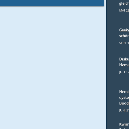
gleic
MAI 22
Geeky
schön
SEPTE
Disku
Hemi
JULI 1
Hemis
dysto
Budd
JUNI 2
Kwim