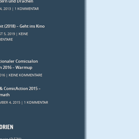
tern und Drachen
4, 2013 |
1 KOMMENTAR
it (2018) – Geht ins Kino
T 5, 2019 |
KEINE
ENTARE
tionaler Comicsalon
n 2016 – Warmup
2016 |
KEINE KOMMENTARE
 & ComicAction 2015 –
rmath
BER 4, 2015 |
1 KOMMENTAR
ORIEN