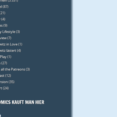
emein
(3.531)
el
(87)
(21)
y
(4)
es
(9)
 Lifestyle
(3)
rview
(7)
itz in Love
(1)
itz lästert
(4)
 Play
(1)
s
(27)
 all the Patreons
(3)
ast
(12)
nsion
(35)
rt
(24)
MICS KAUFT MAN HIER