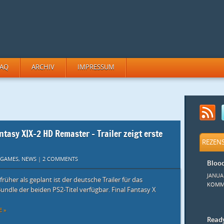
FAQ
ARCHIV
IMPRESSUM
ntasy X|X-2 HD Remaster – Trailer zeigt erste
REZEN
GAMES
,
NEWS
|
2 COMMENTS
Bloo
JANUA
früher als geplant ist der deutsche Trailer für das
KOMM
ndle der beiden PS2-Titel verfügbar. Final Fantasy X
 »
Ready