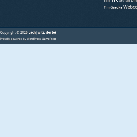
Stefan Din
Webco
Tim Gaedke
Copyright © 2026
Lach|witz, der (e)
Proudly powered by
WordPress
.
GamePress