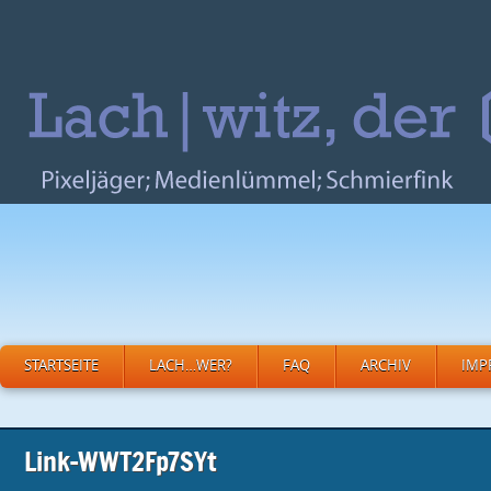
STARTSEITE
LACH…WER?
FAQ
ARCHIV
IMP
Link-WWT2Fp7SYt