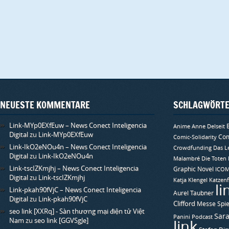
t
)
NEUESTE KOMMENTARE
SCHLAGWÖRT
Link-MYp0EXfEuw – News Conect Inteligencia
Anime
Anne Delseit
Digital
zu
Link-MYp0EXfEuw
Com
Comic-Solidarity
Link-IkO2eNOu4n – News Conect Inteligencia
Crowdfunding
Das L
Digital
zu
Link-IkO2eNOu4n
Malambré
Die Toten
Link-tscIZKmjhj – News Conect Inteligencia
Graphic Novel
ICO
Digital
zu
Link-tscIZKmjhj
Katja Klengel
Katzenf
li
Link-pkah90fVjC – News Conect Inteligencia
Aurel Taubner
Digital
zu
Link-pkah90fVjC
Clifford
Messe Spie
seo link [XXRq] - Sàn thương mại điện tử Việt
Sara
Panini
Podcast
Nam
zu
seo link [GGVSgJe]
link